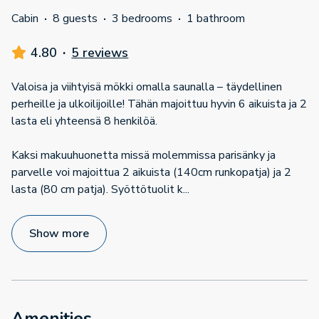
Cabin
·
8 guests
·
3 bedrooms
·
1 bathroom
4.80
·
5 reviews
Valoisa ja viihtyisä mökki omalla saunalla – täydellinen
perheille ja ulkoilijoille! Tähän majoittuu hyvin 6 aikuista ja 2
lasta eli yhteensä 8 henkilöä.
Kaksi makuuhuonetta missä molemmissa parisänky ja
parvelle voi majoittua 2 aikuista (140cm runkopatja) ja 2
lasta (80 cm patja). Syöttötuolit k
...
Show more
Amenities