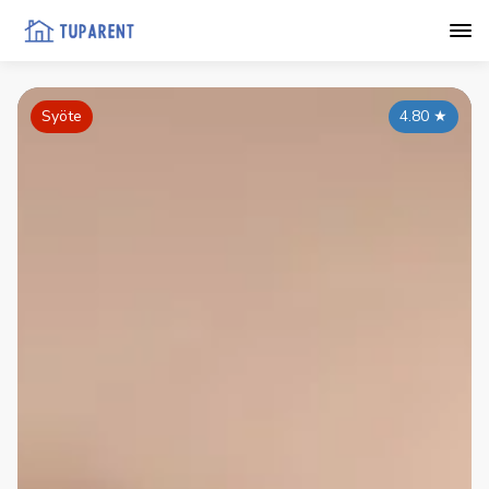
Syöte
4.80
★