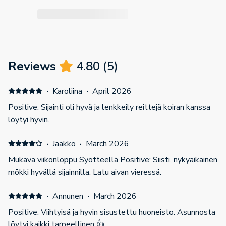
Reviews
4.80
(
5
)
·
Karoliina
·
April 2026
Positive: Sijainti oli hyvä ja lenkkeily reittejä koiran kanssa
löytyi hyvin.
·
Jaakko
·
March 2026
Mukava viikonloppu Syötteellä Positive: Siisti, nykyaikainen
mökki hyvällä sijainnilla. Latu aivan vieressä.
·
Annunen
·
March 2026
Positive: Viihtyisä ja hyvin sisustettu huoneisto. Asunnosta
löytyi kaikki tarpeellinen 👍.